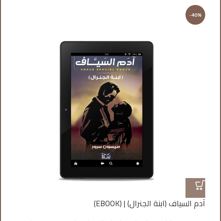
%
-40%
آدم السياف (ابنة الجنرال) | (EBOOK)