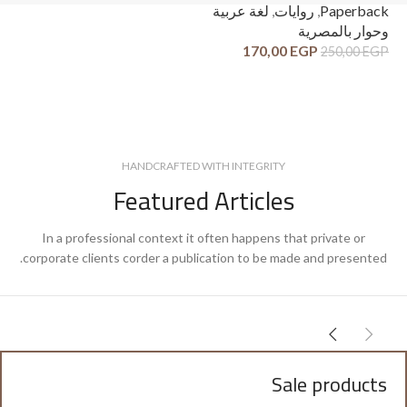
ck
Paperback
,
روايات
,
لغة عربية
وح
وحوار بالمصرية
قص
170,00
EGP
250,00
EGP
GP
HANDCRAFTED WITH INTEGRITY
Featured Articles
In a professional context it often happens that private or
corporate clients corder a publication to be made and presented.
Sale products