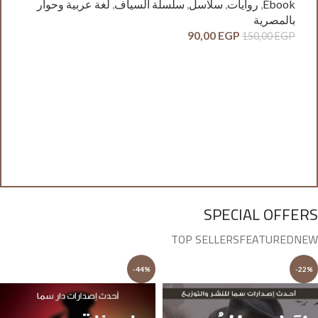
Ebook
,
روايات
,
سلاسل
,
سلسلة السياف
,
لغة عربية وحوار
بالمصرية
90,00
EGP
150,00
EGP
آدم
ck
وح
GP
SPECIAL OFFERS
TOP SELLERS
FEATURED
NEW
-44%
-22%