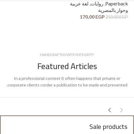
ck
Paperback
,
روايات
,
لغة عربية
وح
وحوار بالمصرية
قص
170,00
EGP
250,00
EGP
GP
HANDCRAFTED WITH INTEGRITY
Featured Articles
In a professional context it often happens that private or
corporate clients corder a publication to be made and presented.
Sale products