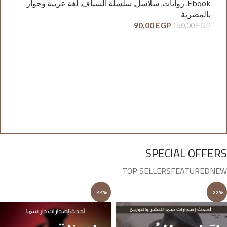
Ebook
,
روايات
,
سلاسل
,
سلسلة السياف
,
لغة عربية وحوار
بالمصرية
90,00
EGP
150,00
EGP
آدم
ck
وح
GP
SPECIAL OFFERS
TOP SELLERS
FEATURED
NEW
-44%
-22%