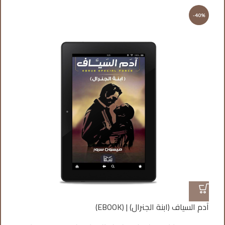
%
-40%
آدم السياف (ابنة الجنرال) | (EBOOK)