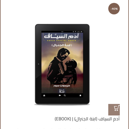
%
-40%
آدم السياف (ابنة الجنرال) | (EBOOK)