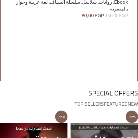
Ebook
,
روايات
,
سلاسل
,
سلسلة السياف
,
لغة عربية وحوار
بالمصرية
90,00
EGP
150,00
EGP
آدم
ck
وح
GP
SPECIAL OFFERS
TOP SELLERS
FEATURED
NEW
-44%
-22%