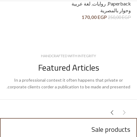
ck
Paperback
,
روايات
,
لغة عربية
وح
وحوار بالمصرية
قص
170,00
EGP
250,00
EGP
GP
HANDCRAFTED WITH INTEGRITY
Featured Articles
In a professional context it often happens that private or
corporate clients corder a publication to be made and presented.
Sale products