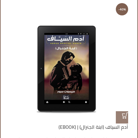
%
-40%
آدم السياف (ابنة الجنرال) | (EBOOK)