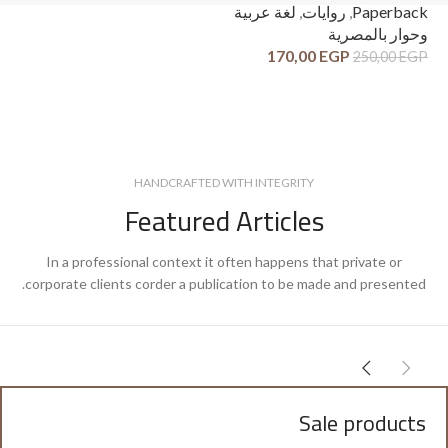
ck
Paperback
,
روايات
,
لغة عربية
وح
وحوار بالمصرية
قص
170,00
EGP
250,00
EGP
GP
HANDCRAFTED WITH INTEGRITY
Featured Articles
In a professional context it often happens that private or
corporate clients corder a publication to be made and presented.
Sale products