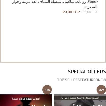
Ebook
,
روايات
,
سلاسل
,
سلسلة السياف
,
لغة عربية وحوار
بالمصرية
90,00
EGP
150,00
EGP
آدم
ck
وح
GP
SPECIAL OFFERS
TOP SELLERS
FEATURED
NEW
-44%
-22%