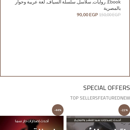
Ebook
,
روايات
,
سلاسل
,
سلسلة السياف
,
لغة عربية وحوار
بالمصرية
90,00
EGP
150,00
EGP
آدم
ck
وح
GP
SPECIAL OFFERS
TOP SELLERS
FEATURED
NEW
-44%
-22%