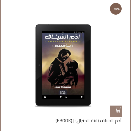
%
-40%
آدم السياف (ابنة الجنرال) | (EBOOK)