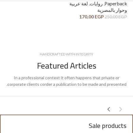
ck
Paperback
,
روايات
,
لغة عربية
وح
وحوار بالمصرية
قص
170,00
EGP
250,00
EGP
GP
HANDCRAFTED WITH INTEGRITY
Featured Articles
In a professional context it often happens that private or
corporate clients corder a publication to be made and presented.
Sale products