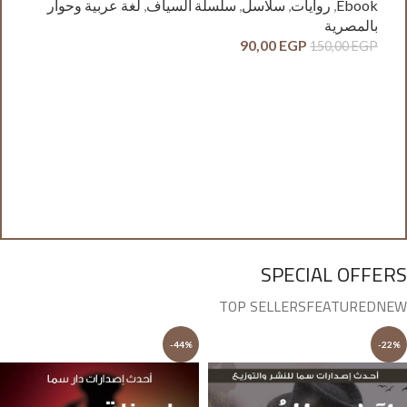
Ebook
,
روايات
,
سلاسل
,
سلسلة السياف
,
لغة عربية وحوار
بالمصرية
90,00
EGP
150,00
EGP
آدم
ck
وح
GP
SPECIAL OFFERS
TOP SELLERS
FEATURED
NEW
-44%
-22%