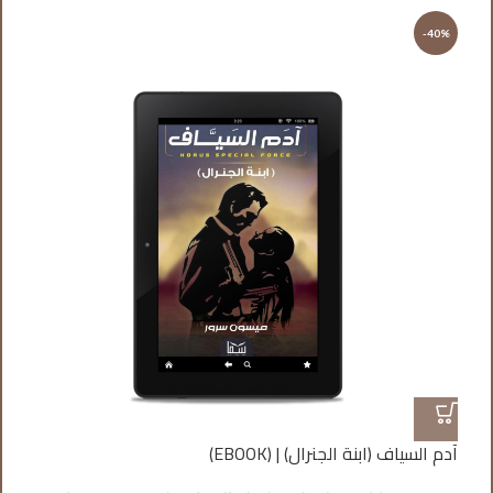
%
-40%
آدم السياف (ابنة الجنرال) | (EBOOK)