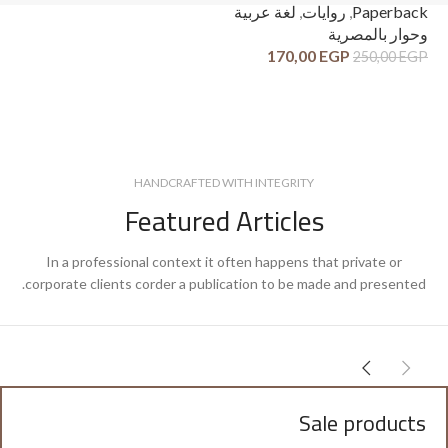
ck
Paperback
,
روايات
,
لغة عربية
وح
وحوار بالمصرية
قص
170,00
EGP
250,00
EGP
GP
HANDCRAFTED WITH INTEGRITY
Featured Articles
In a professional context it often happens that private or
corporate clients corder a publication to be made and presented.
Sale products