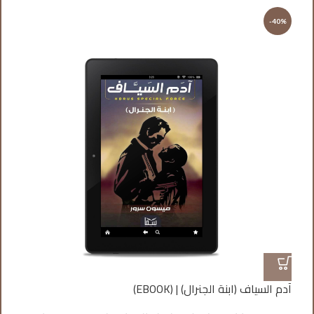
%
-40%
آدم السياف (ابنة الجنرال) | (EBOOK)