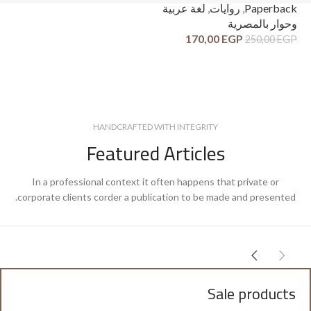
ck
Paperback
,
روايات
,
لغة عربية
وح
وحوار بالمصرية
قص
170,00
EGP
250,00
EGP
GP
HANDCRAFTED WITH INTEGRITY
Featured Articles
In a professional context it often happens that private or
corporate clients corder a publication to be made and presented.
Sale products