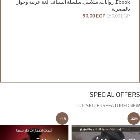
Ebook
,
روايات
,
سلاسل
,
سلسلة السياف
,
لغة عربية وحوار
بالمصرية
90,00
EGP
150,00
EGP
آدم
ck
وح
GP
SPECIAL OFFERS
TOP SELLERS
FEATURED
NEW
-44%
-22%