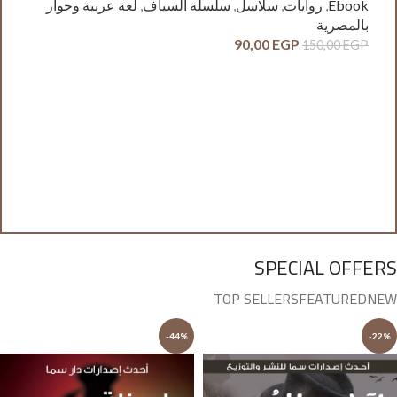
Ebook
,
روايات
,
سلاسل
,
سلسلة السياف
,
لغة عربية وحوار
بالمصرية
90,00
EGP
150,00
EGP
آدم
ck
وح
GP
SPECIAL OFFERS
TOP SELLERS
FEATURED
NEW
-44%
-22%