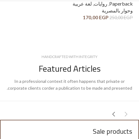
ck
Paperback
,
روايات
,
لغة عربية
وح
وحوار بالمصرية
قص
170,00
EGP
250,00
EGP
GP
HANDCRAFTED WITH INTEGRITY
Featured Articles
In a professional context it often happens that private or
corporate clients corder a publication to be made and presented.
Sale products