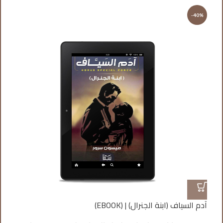
%
-40%
آدم السياف (ابنة الجنرال) | (EBOOK)