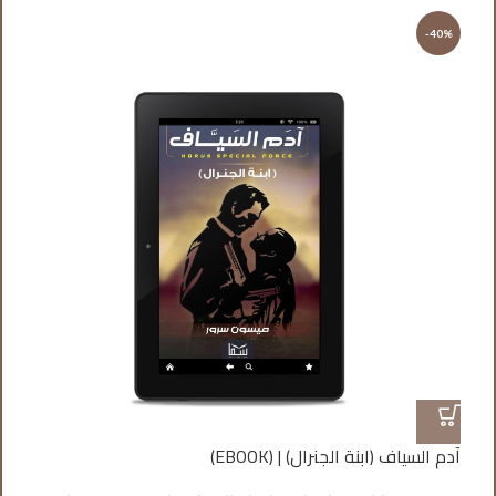
%
-40%
آدم السياف (ابنة الجنرال) | (EBOOK)