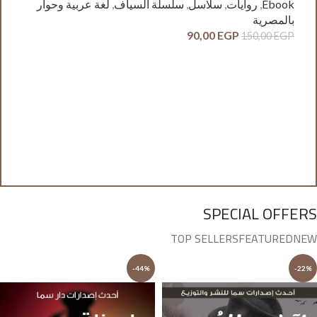
Ebook
,
روايات
,
سلاسل
,
سلسلة السياف
,
لغة عربية وحوار
بالمصرية
90,00
EGP
150,00
EGP
آدم
ck
وح
GP
SPECIAL OFFERS
TOP SELLERS
FEATURED
NEW
-44%
-22%