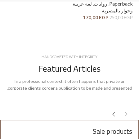
ck
Paperback
,
روايات
,
لغة عربية
وح
وحوار بالمصرية
قص
170,00
EGP
250,00
EGP
GP
HANDCRAFTED WITH INTEGRITY
Featured Articles
In a professional context it often happens that private or
corporate clients corder a publication to be made and presented.
Sale products