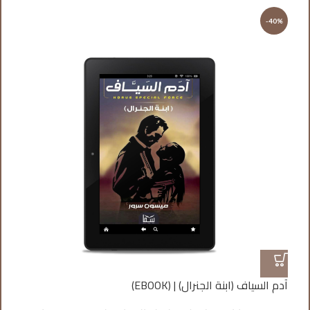
%
-40%
آدم السياف (ابنة الجنرال) | (EBOOK)