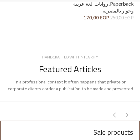
ck
Paperback
,
روايات
,
لغة عربية
وح
وحوار بالمصرية
قص
170,00
EGP
250,00
EGP
GP
HANDCRAFTED WITH INTEGRITY
Featured Articles
In a professional context it often happens that private or
corporate clients corder a publication to be made and presented.
Sale products