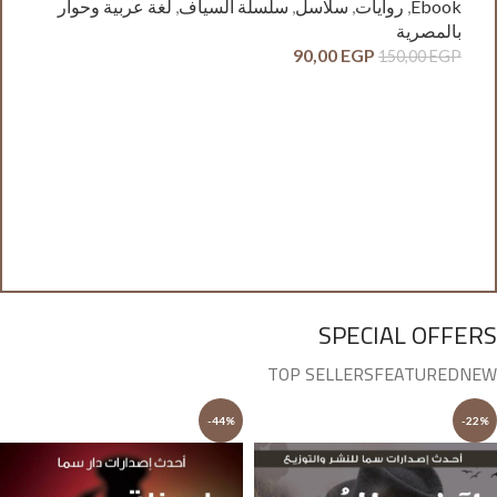
Ebook
,
روايات
,
سلاسل
,
سلسلة السياف
,
لغة عربية وحوار
بالمصرية
90,00
EGP
150,00
EGP
آدم
ck
وح
GP
SPECIAL OFFERS
TOP SELLERS
FEATURED
NEW
-44%
-22%