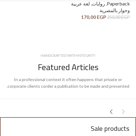
ck
Paperback
,
روايات
,
لغة عربية
وح
وحوار بالمصرية
قص
170,00
EGP
250,00
EGP
GP
HANDCRAFTED WITH INTEGRITY
Featured Articles
In a professional context it often happens that private or
corporate clients corder a publication to be made and presented.
Sale products