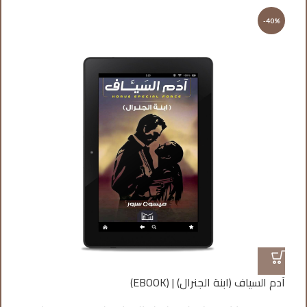
%
-40%
آدم السياف (ابنة الجنرال) | (EBOOK)