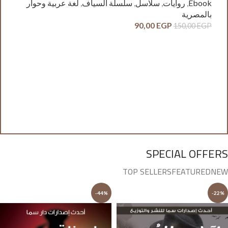
Ebook
,
روايات
,
سلاسل
,
سلسلة السياف
,
لغة عربية وحوار
بالمصرية
90,00
EGP
150,00
EGP
آدم
ck
وح
GP
SPECIAL OFFERS
TOP SELLERS
FEATURED
NEW
-44%
-22%