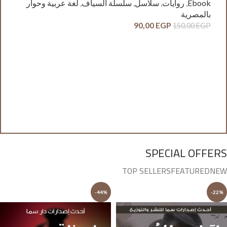
Ebook
,
روايات
,
سلاسل
,
سلسلة السياف
,
لغة عربية وحوار
بالمصرية
90,00
EGP
150,00
EGP
آدم
ck
وح
GP
SPECIAL OFFERS
TOP SELLERS
FEATURED
NEW
-44%
-22%