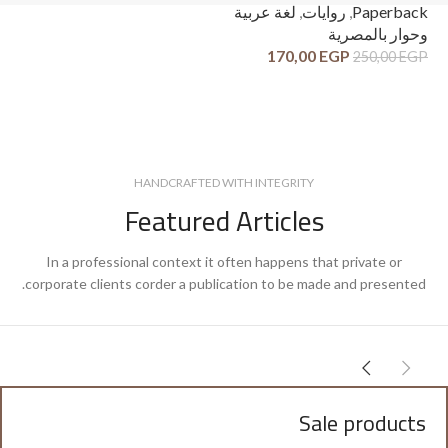
ck
Paperback
,
روايات
,
لغة عربية
وح
وحوار بالمصرية
قص
170,00
EGP
250,00
EGP
GP
HANDCRAFTED WITH INTEGRITY
Featured Articles
In a professional context it often happens that private or
corporate clients corder a publication to be made and presented.
Sale products