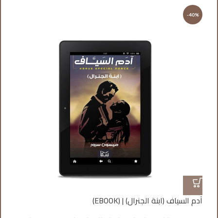
%
-40%
آدم السياف (ابنة الجنرال) | (EBOOK)