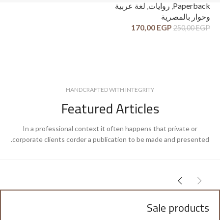
ck
Paperback
,
روايات
,
لغة عربية
وح
وحوار بالمصرية
قص
170,00
EGP
250,00
EGP
GP
HANDCRAFTED WITH INTEGRITY
Featured Articles
In a professional context it often happens that private or
corporate clients corder a publication to be made and presented.
Sale products