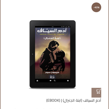
%
-40%
آدم السياف (ابنة الجنرال) | (EBOOK)