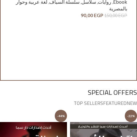
Ebook
,
روايات
,
سلاسل
,
سلسلة السياف
,
لغة عربية وحوار
بالمصرية
90,00
EGP
150,00
EGP
آدم
ck
وح
GP
SPECIAL OFFERS
TOP SELLERS
FEATURED
NEW
-44%
-22%