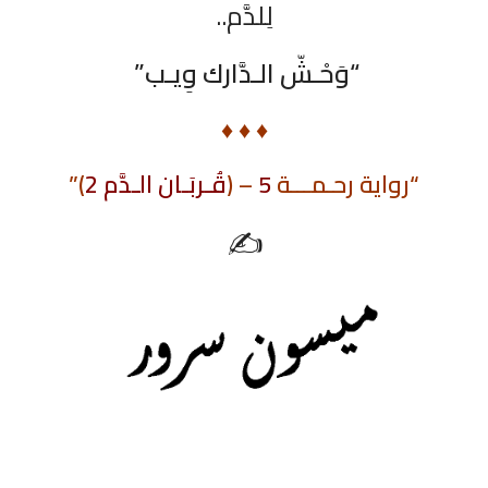
لِلدَّم..
“وَحْـشّ الـدَّارك وِيـب”
♦ ♦ ♦
“رواية رحـمـــة
5
– (
قُـربَـان الـدَّم 2
)”
✍️