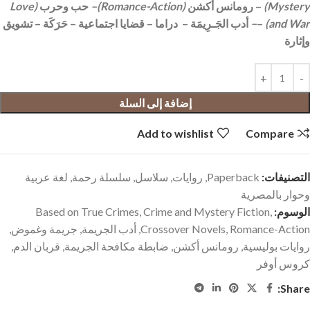
Mystery
)
– رومانس أكشن
(
Romance-Action
)
–
حب وحرب
(
Love
and War
)
–
–
أدب الجَـرِيمَة – دراما – قضايا اجتماعية – حَرَكَة – تشويق
وإثارة
إضافة إلى السلة
Add to wishlist
Compare
التصنيفات:
Paperback
,
روايات
,
سلاسل
,
سلسلة رحمة
,
لغة عربية
وحوار بالمصرية
الوسوم:
,
Crime and Mystery Fiction
,
Based on True Crimes
Romance-Action
,
Crossover Novels
,
أدب الجريمة
,
جريمة وغموض
,
روايات بوليسية
,
رومانس أكشن
,
ضابطة مكافحة الجريمة
,
قربان الدم
,
كروس أوفر
Share: