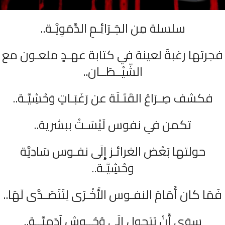
سلسلة مِن الجَـرَائِـمِ الدَّمَوِيَّـة..
فجرتها رَغبةٌ لعينة في كتابة عَهـدٍ ملعـون مع
الشَّيْــطَــان..
فكشف صِـرَاعُ القَتَـلَة عن رَغَبَـاتٍ وَحْشِيَّـة..
تكمن في نفوس لَيْسَـتْ ببشرية..
حولتها بَعْض الغرائـز إِلَى نفـوس سَادِيَّة
وَحْشِيَّـة..
فَمَا كان أَمَامَ النفـوس الأُخْـرَى لِتَتَصَـدَّى لَهَا..
سِوَى أَنْ تتحول إِلَى وُحُــوشٍ آدَمِيَّــة..