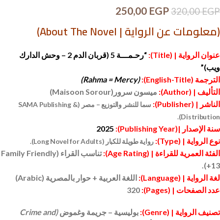
250,00
EGP
320,00
EGP
(
معلومات عن الرواية |
About The Novel
)
عنوان الرواية | (Title):
“رحـمـــة 5 (قربان الدم 2 – وحش الدارك
ويب)”
الترجمة (English-Title):
(Rahma = Mercy)
التأليف | (Author):
ميسون سرور
(Maisoon Sorour)
الناشر |
(Publisher)
:
سما للنشر والتوزيع – مصر
(SAMA Publishing &
.
Distribution)
سنة الإصدار |(Publishing Year):
2025
نوع الرواية |
(Type)
:
رواية طويلة للكبار
(Long Novel for Adults)
.
الفئة العمرية للقراءة |
(Age Rating)
:
تناسب القراء
(Family Friendly
.
+13)
لغة الرواية | (Language):
اللغة العربية + حوار بالمصرية
(Arabic)
عدد الصفحات | (Pages):
320
تصنيف الرواية | (Genre):
بوليسية – جريمة وغموض
(
Crime and