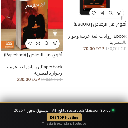
أقوى من الرصاص | (EBOOK)
Ebook
,
روايات
,
لغة عربية وحوار
بالمصرية
70,00
EGP
150,00
EGP
أقوى من الرصاص | (Paperback)
Paperback
,
روايات
,
لغة عربية
وحوار بالمصرية
230,00
EGP
320,00
EGP
Maisoon Sorour - ميسون سرور
All rights reserved:
© 2026
EG2.TOP Hosting
This site is secured and hosted by