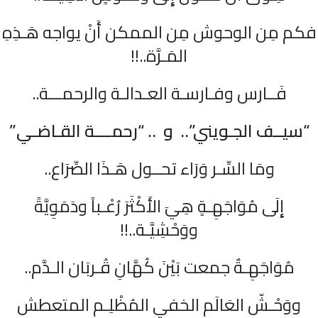
فكم مِن الوحوش مِن الممكن أَنْ يواجه هَـذِهِ
المَـرَّة..!!
فَــارس وفـارسـة العـدالـة والرحمـــة..
“سيــف الجـويني”
.. و ..
“رحمــــة القـاضـي”
ومَا السِّـر وَرَاء تحــول هَـذَا الصِّرَاع..
إِلَى مُوَاجَهِـةٍ هِيَ الأَكْثَرَ رُعْـباً ودَمَوِيَّةً
ووَحْشِيَّـة..!!
مُوَاجَهِـةٌ جمعت بَيْنَ كُهَّانِ قُـربَان الـدَّم..
ووَحْـشّ العَالَم الخفي المُظْلِـم المتعطش