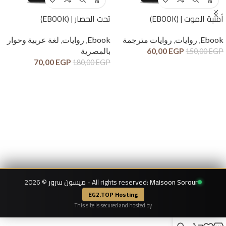
أمنية الموت | (EBOOK)
تحت الحصار | (EBOOK)
Ebook
,
روايات
,
روايات مترجمة
Ebook
,
روايات
,
لغة عربية وحوار
EGP
60,00
بالمصرية
150,00
EGP
70,00
EGP
180,00
EGP
Maisoon Sorour - ميسون سرور
All rights reserved:
© 2026
EG2.TOP Hosting
This site is secured and hosted by