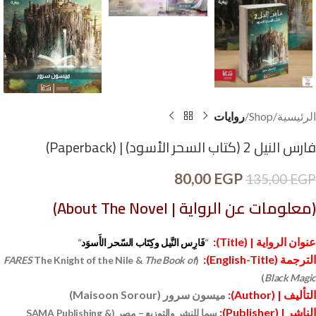
الرئيسية
Shop
روايات
فارس النيل 2 (كتاب السحر الأسود) | (Paperback)
80,00
EGP
135,00
EGP
(
معلومات عن الرواية |
About The Novel
)
عنوان الرواية |
(Title)
:
“
فَارِس النَّيل وكِتَاب السّحر الأَسوَد
“
الترجمة (
English-Title
):
FARES
The Knight of the Nile &
The Book of
(
)
Black Magic
التأليف |
(Author)
:
ميسون سرور
(Maisoon Sorour)
الناشر |
(Publisher)
:
سما للنشر والتوزيع – مصر
(SAMA Publishing &