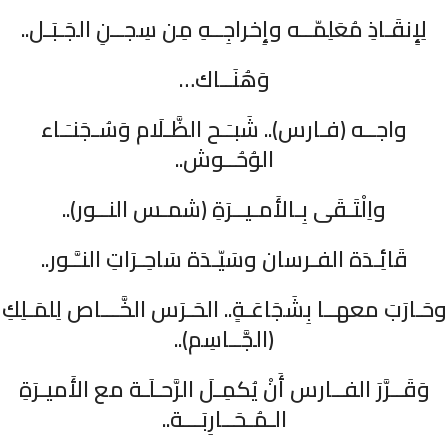
لِإِنقَـاذِ مُعَلِمّــه وإِخراجِــهِ مِن سِجــنِ الجَـبَـل..
وَهُنَــاك…
واجــه (فـارس).. شَبـَـح الظَّـلَام وَسُـجَنـَـاء
الوُحُــوش..
واِلْتَـقَى بِـالأَمـيــرَةِ (شمـس النــور)..
قَائِـدَة الفـرسان وسَيّـدَة سَاحِـرَاتِ النـَّـور..
وحَـارَبَ معهــا بِشَجَاعَـةٍ.. الحَـرَس الخَّـــاص لِلمَـلِكِ
(الجَّــاسِم)..
وَقَــرَّرَ الفــارس أَنْ يُكمِـلَ الرَّحـلَـة مع الأَميـرَةِ
الـمُـحَــارِبَـــة..