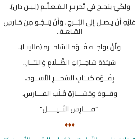
وَلِكَيّ ينجـح في تَحريـرِ الـمُـعَـلِّـم (لِـيـن دان)..
عَلَيْهِ أَنْ يـصـل إِلَى البُــرج.. وَأَنْ يَنـجُـو مِن حَـارِسِ
القـلعـة..
وَأَنْ يواجــه قُــوَّة السَّاحِــرَةِ (مالينـا)..
سَيـّدَة سَاحِــرَاتِ الظَّــلَامِ وَالنـَّــار..
بِقُــوَّةِ كِتــَابِ السّحـــرِ الأَســوَد..
وقــوة وجَسَـــارَةِ قَـلْبِ الفـــارس..
“فَــــارِس النَّــيـــــل”
♦♦♦