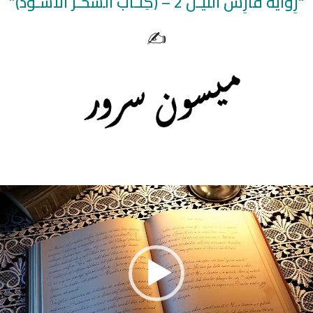
“رِوَايَة فَارِس النَّيـل 2 – (كِتَـاب السّحـر الأَسـوَد)”
✍️
شغل
لفيديو