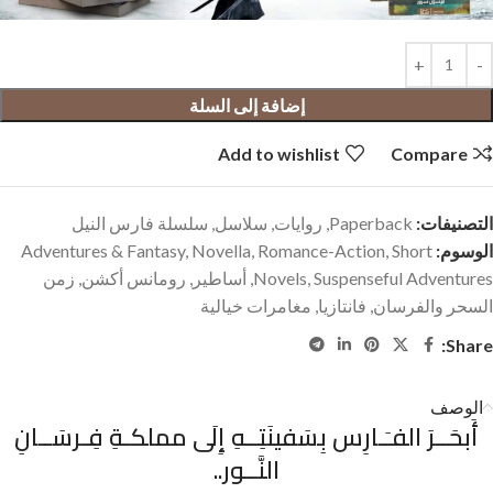
إضافة إلى السلة
Add to wishlist
Compare
التصنيفات:
Paperback
,
روايات
,
سلاسل
,
سلسلة فارس النيل
الوسوم:
Short
,
Romance-Action
,
Novella
,
Adventures & Fantasy
Suspenseful Adventures
,
Novels
,
أساطير
,
رومانس أكشن
,
زمن
السحر والفرسان
,
فانتازيا
,
مغامرات خيالية
Share:
الوصف
أَبحَــرَ الفـَـارِس بِسَفينَتِــهِ إِلَى مملكـةِ فِـرسَــانِ
النَّــور..